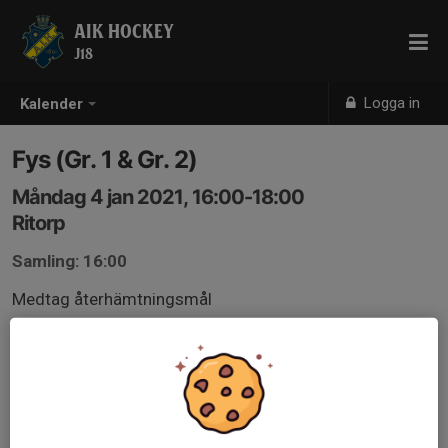
AIK HOCKEY
J18
Logga in
Kalender
Fys (Gr. 1 & Gr. 2)
Måndag 4 jan 2021, 16:00-18:00
Ritorp
Samling: 16:00
Medtag återhämtningsmål