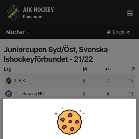
AIK HOCKEY
Damjunior
Logga in
Matcher
Juniorcupen Syd/Öst, Svenska
Ishockeyförbundet - 21/22
Lag
M
+/-
P
1. AIK
6
7
15
2. Linköping HC
6
6
15
3. IF Troja-Ljungby
6
0
6
4. Haninge Anchors HC
6
-13
0