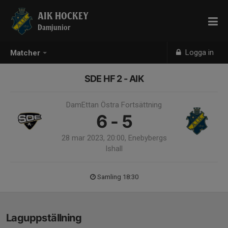
AIK HOCKEY
Damjunior
Logga in
Matcher
SDE HF 2 - AIK
DamEttan Östra Fortsättning
6 - 5
28 mar 2023, 20:00, Enebybergs
Ishall
Samling 18:30
Laguppställning