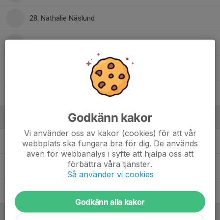
28. Nathalie Näslund
30. Tilde Eriksson
47. Embla Eriksson
78. Agnes Brydling
Godkänn kakor
Ledare
Vi använder oss av kakor (cookies) för att vår
Anna Borgqvist
Huvudtränare
webbplats ska fungera bra för dig. De används
även för webbanalys i syfte att hjälpa oss att
förbättra våra tjänster.
Andreas Brydling
Materialare
Så använder vi cookies
Denise Husak-Asp
Assisterande tränare
Godkänn alla kakor