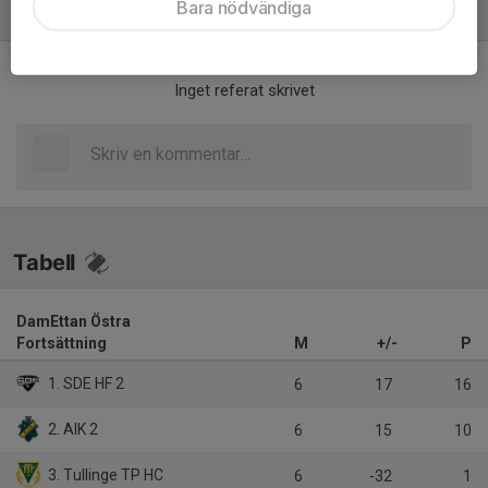
Bara nödvändiga
Referat
Inget referat skrivet
Tabell
DamEttan Östra
Fortsättning
M
+/-
P
1. SDE HF 2
6
17
16
2. AIK 2
6
15
10
3. Tullinge TP HC
6
-32
1