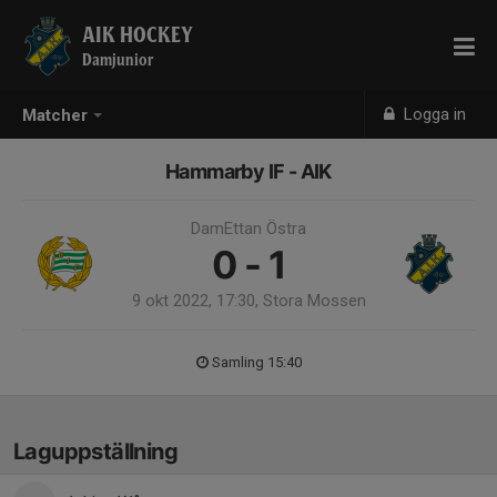
AIK HOCKEY
Damjunior
Logga in
Matcher
Hammarby IF - AIK
DamEttan Östra
0 - 1
9 okt 2022, 17:30, Stora Mossen
Samling 15:40
Laguppställning