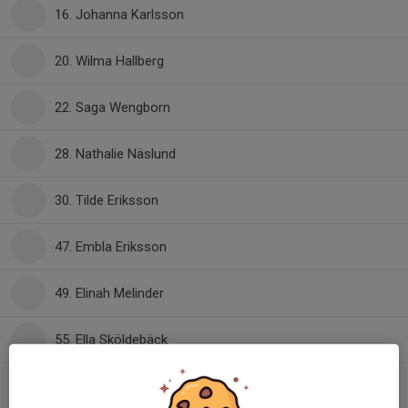
16. Johanna Karlsson
20. Wilma Hallberg
22. Saga Wengborn
28. Nathalie Näslund
30. Tilde Eriksson
47. Embla Eriksson
49. Elinah Melinder
55. Ella Sköldebäck
78. Agnes Brydling