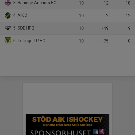
3. Haninge Anchors HC
10
12
18
4. AIK 2
10
2
12
5. SDE HF 2
10
-49
9
6. Tullinge TP HC
10
-75
0