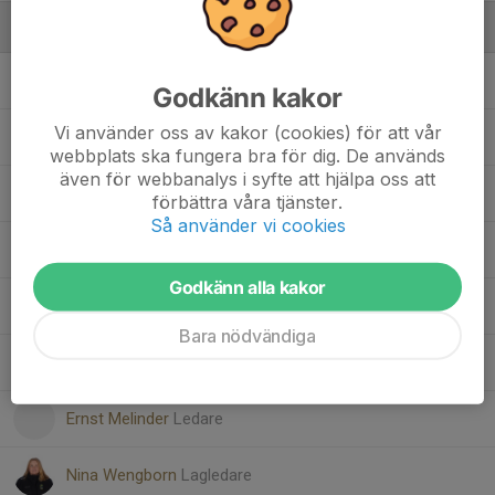
Ledare
Anna Borgqvist
Huvudtränare
Godkänn kakor
Vi använder oss av kakor (cookies) för att vår
Andreas Brydling
Materialare
webbplats ska fungera bra för dig. De används
även för webbanalys i syfte att hjälpa oss att
Kadér Fraser
Materialare
förbättra våra tjänster.
Så använder vi cookies
Niclas Hallberg
Föräldrarepresentant
Godkänn alla kakor
Denise Husak-Asp
Assisterande tränare
Bara nödvändiga
Louise Kärrhage
Föräldrarepresentant
Ernst Melinder
Ledare
Nina Wengborn
Lagledare