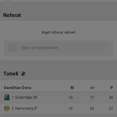
Referat
Inget referat skrivet
Tabell
DamEttan Östra
M
+/-
P
1. Södertälje SK
10
77
30
2. Hammarby IF
10
33
21