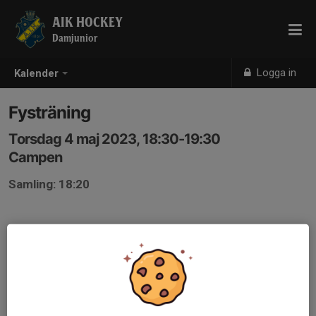
AIK HOCKEY
Damjunior
Logga in
Kalender
Fysträning
Torsdag 4 maj 2023, 18:30-19:30
Campen
Samling: 18:20