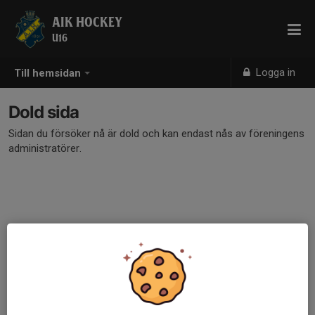
AIK HOCKEY
U16
Logga in
Till hemsidan
Dold sida
Sidan du försöker nå är dold och kan endast nås av föreningens
administratörer.