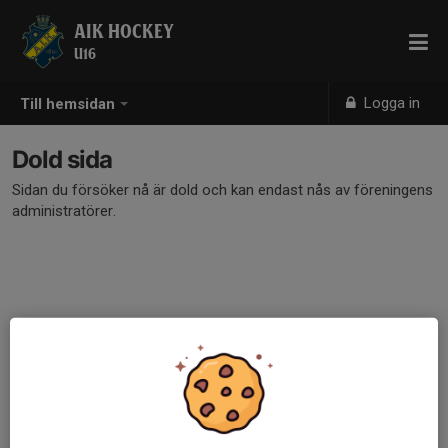
AIK HOCKEY
U16
Logga in
Till hemsidan
Dold sida
Sidan du försöker nå är dold och kan endast nås av föreningens
administratörer.