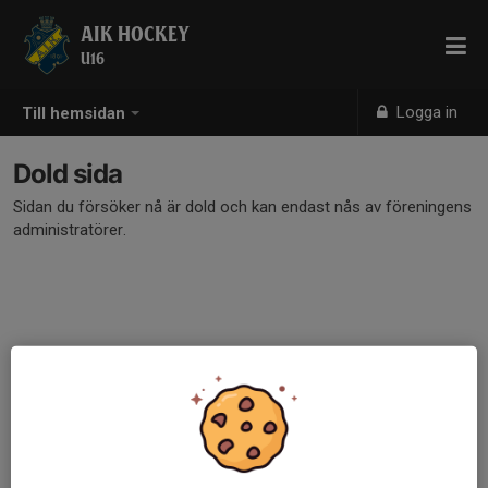
AIK HOCKEY
U16
Logga in
Till hemsidan
Dold sida
Sidan du försöker nå är dold och kan endast nås av föreningens
administratörer.