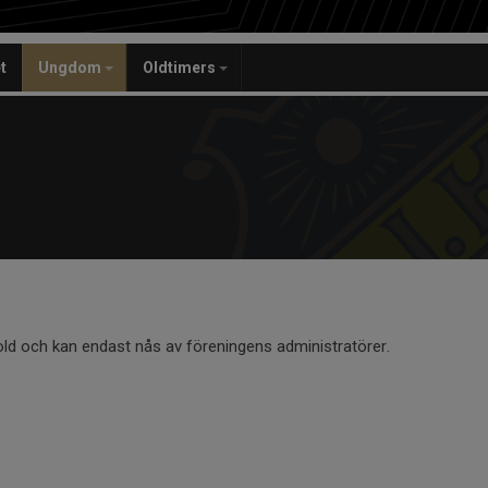
t
Ungdom
Oldtimers
old och kan endast nås av föreningens administratörer.