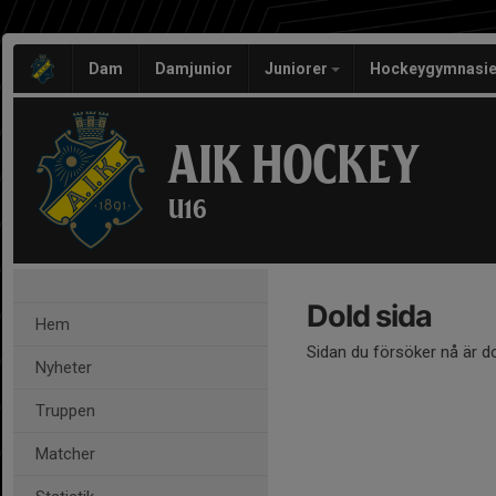
Dam
Damjunior
Juniorer
Hockeygymnasie
AIK HOCKEY
U16
Dold sida
Hem
Sidan du försöker nå är d
Nyheter
Truppen
Matcher