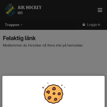
AIK HOCKEY
U15
Logga in
Truppen
Felaktig länk
Medlemmen du försöker nå finns inte på hemsidan.